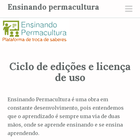
P
Ensinando permacultura
u
men
l
prin
a
r
p
a
r
Ciclo de edições e licença
a
de uso
o
c
o
Ensinando Permacultura é uma obra em
n
constante desenvolvimento, pois entendemos
t
que o aprendizado é sempre uma via de duas
e
mãos, onde se aprende ensinando e se ensina
ú
aprendendo.
d