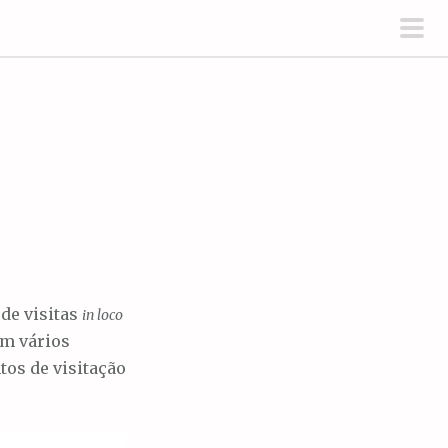
men
prin
de visitas
in loco
em vários
tos de visitação