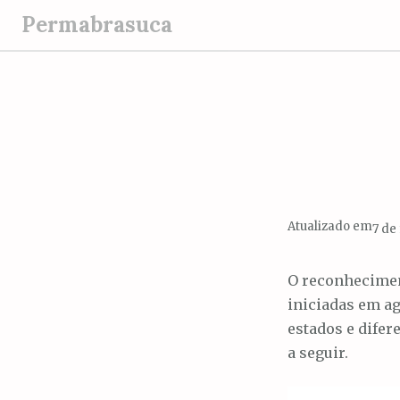
P
Permabrasuca
u
l
a
r
p
a
r
a
o
Atualizado em
7 de
c
o
O reconhecimen
n
iniciadas em ag
t
estados e difer
e
a seguir.
ú
d