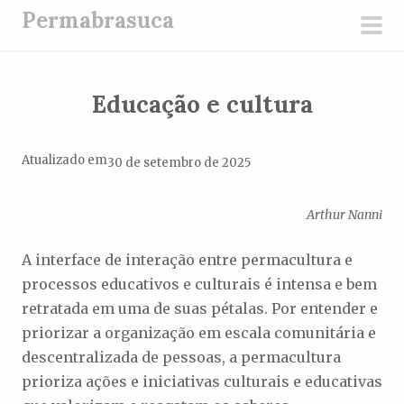
P
Permabrasuca
u
men
l
prin
a
Educação e cultura
r
p
a
Atualizado em
30 de setembro de 2025
r
a
Arthur Nanni
o
c
A interface de interação entre permacultura e
o
processos educativos e culturais é intensa e bem
n
retratada em uma de suas pétalas. Por entender e
t
priorizar a organização em escala comunitária e
e
descentralizada de pessoas, a permacultura
ú
prioriza ações e iniciativas culturais e educativas
d