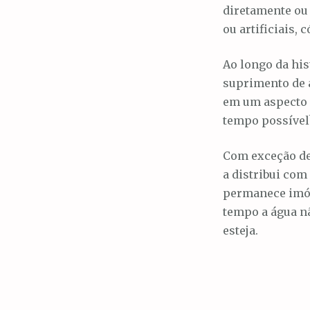
diretamente ou
o
ou artificiais,
Ao longo da his
suprimento de 
em um aspecto r
tempo possível
Com exceção de 
a distribui com
permanece imóve
tempo a água n
esteja.