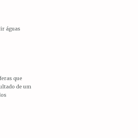
ir águas
feras que
sultado de um
dos