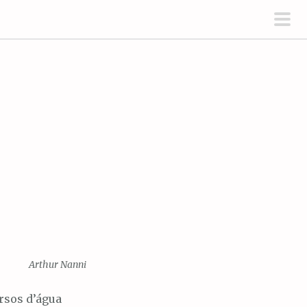
men
prin
Arthur Nanni
rsos d’água