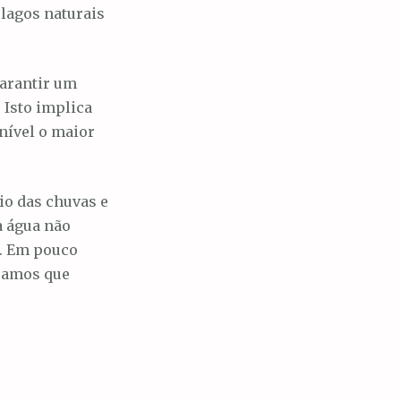
lagos naturais
garantir um
 Isto implica
nível o maior
io das chuvas e
a água não
l. Em pouco
ejamos que