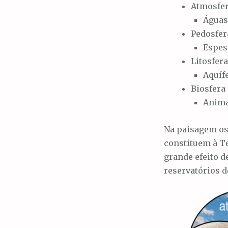
Atmosfe
Águas
Pedosfer
Espes
Litosfer
Aquíf
Biosfera
Anima
Na paisagem os 
constituem à Te
grande efeito d
reservatórios 