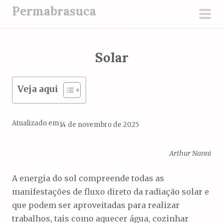
P
Permabrasuca
u
men
l
prin
a
Solar
r
p
a
Veja aqui
r
a
Atualizado em
14 de novembro de 2025
o
c
o
Arthur Nanni
n
A energia do sol compreende todas as
t
manifestações de fluxo direto da radiação solar e
e
que podem ser aproveitadas para realizar
ú
trabalhos, tais como aquecer água, cozinhar
d