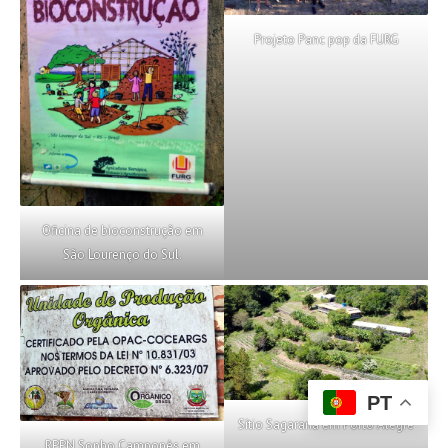
Projeto Panc pop da FURG
Oficina de bioconstrução em
São Lourenço do Sul.
PT
Sítio Sagarana em Porto Alegre
RPPN Sonho Camponês em