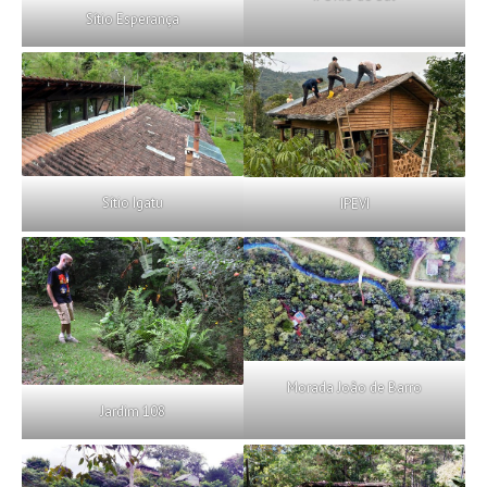
Sítio Esperança
Sítio Igatu
IPEVI
Morada João de Barro
Jardim 108