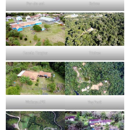
Por-do-sol
Raízes
Escola Targina
Triches
Waikayu.JPG
Yvy Porã