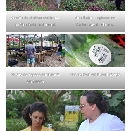
Criação de abelhas melíponas
Sítio Balaio orgânico em
no Sítio Maloca florestal.
Cachoeiras do Macacu.
Viveiro no Espaço Amaravista
Sítio Cultivar em Nova Friburgo.
em Niterói.