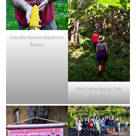
Ecossítio Natureza Sagrada em
Rolante.
Sítio Café na Roça em Três
Forquilhas.