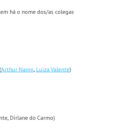
item há o nome dos/as colegas
(
Arthur Nanni
,
Luiza Valente
)
ente, Dirlane do Carmo)