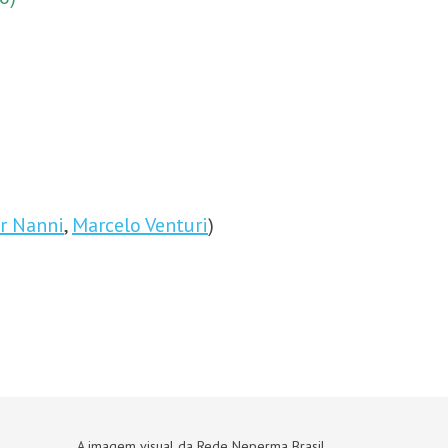
r Nanni
,
Marcelo Venturi
)
A imagem visual da Rede Neperma Brasil