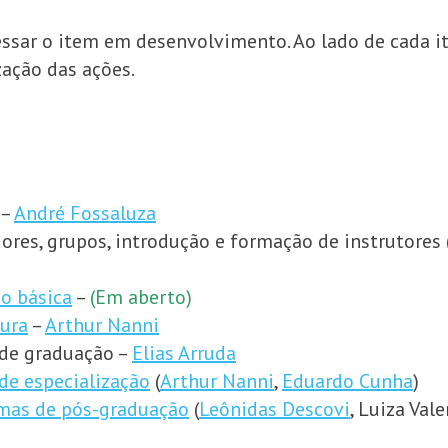
cessar o item em desenvolvimento. Ao lado de cada 
zação das ações.
–
André Fossaluza
ores, grupos, introdução e formação de instrutores 
o básica
–
(Em aberto)
ura
–
Arthur Nanni
 de graduação –
Elias Arruda
de especialização
(
Arthur Nanni
,
Eduardo Cunha
)
mas de pós-graduação
(
Leônidas Descovi
, Luiza Val