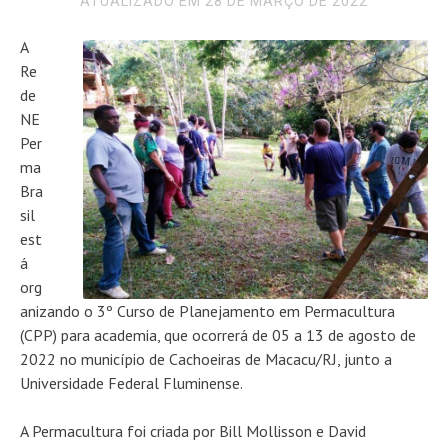
ATUALIZADO EM 28 DE MARÇO DE 2022
A
Re
de
NE
Per
ma
Bra
sil
est
á
org
anizando o 3º Curso de Planejamento em Permacultura
(CPP) para academia, que ocorrerá de 05 a 13 de agosto de
2022 no município de Cachoeiras de Macacu/RJ, junto a
Universidade Federal Fluminense.
A Permacultura foi criada por Bill Mollisson e David